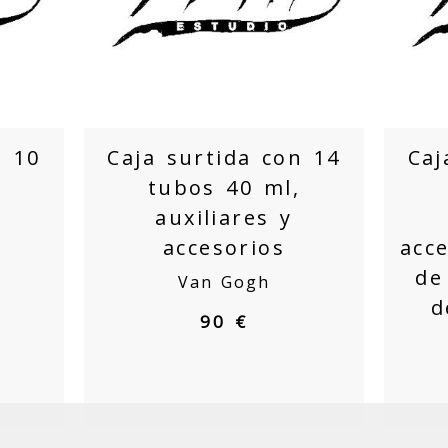
n 10
Caja surtida con 14
Caj
tubos 40 ml,
auxiliares y
accesorios
acce
de
Van Gogh
d
90 €