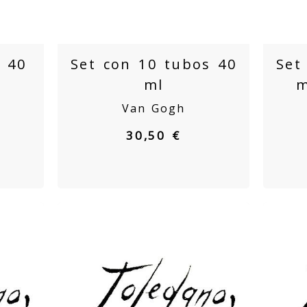
s 40
Set con 10 tubos 40
Set
ml
m
Van Gogh
30,50 €