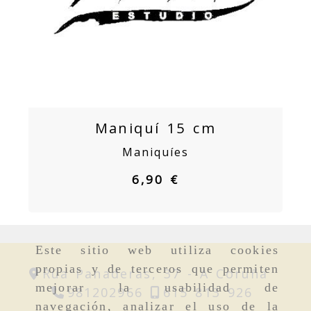
Maniquí 15 cm
Maniquíes
6,90 €
Este sitio web utiliza cookies
propias y de terceros que permiten
Rúa Panaderas, 37 -
A Coruña
mejorar la usabilidad de
981202966
615 813 926
navegación, analizar el uso de la