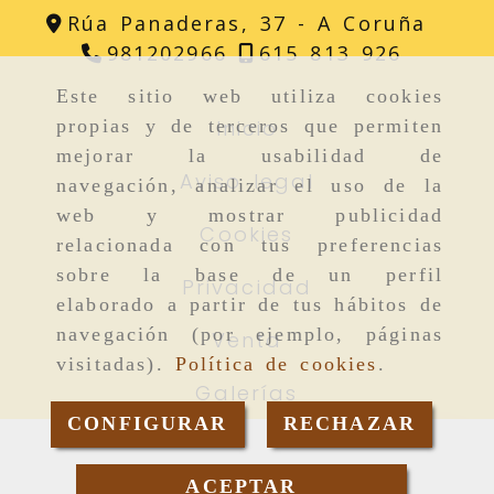
Rúa Panaderas, 37 -
A Coruña
981202966
615 813 926
Este sitio web utiliza cookies
Inicio
propias y de terceros que permiten
mejorar la usabilidad de
Aviso legal
navegación, analizar el uso de la
web y mostrar publicidad
Cookies
relacionada con tus preferencias
sobre la base de un perfil
Privacidad
elaborado a partir de tus hábitos de
navegación (por ejemplo, páginas
Venta
visitadas).
Política de cookies
.
Galerías
CONFIGURAR
RECHAZAR
Consultar precio
ACEPTAR