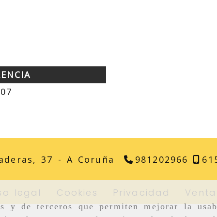
RENCIA
107
aderas, 37 -
A Coruña
981202966
61
so legal
Cookies
Privacidad
Venta
as y de terceros que permiten mejorar la usab