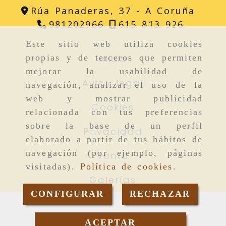
Rúa Panaderas, 37 -
A Coruña
981202966
615 813 926
Este sitio web utiliza cookies
Inicio
propias y de terceros que permiten
mejorar la usabilidad de
Aviso legal
navegación, analizar el uso de la
web y mostrar publicidad
Cookies
relacionada con tus preferencias
sobre la base de un perfil
Privacidad
elaborado a partir de tus hábitos de
navegación (por ejemplo, páginas
Venta
visitadas).
Política de cookies
.
Galerías
CONFIGURAR
RECHAZAR
Consultar precio
ACEPTAR