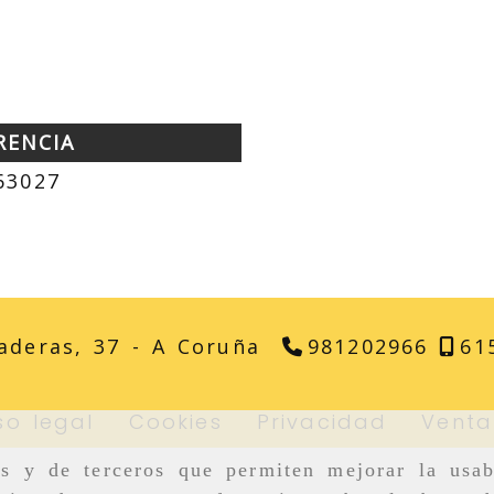
RENCIA
63027
aderas, 37 -
A Coruña
981202966
61
so legal
Cookies
Privacidad
Venta
as y de terceros que permiten mejorar la usab