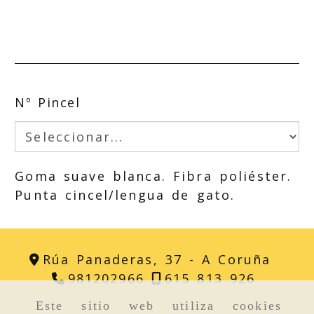
Nº Pincel
Goma suave blanca. Fibra poliéster.
Punta cincel/lengua de gato.
Rúa Panaderas, 37 -
A Coruña
981202966
615 813 926
Este sitio web utiliza cookies