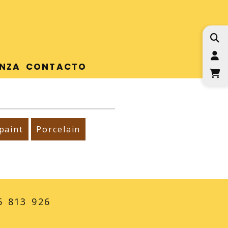
I
NZA
CONTACTO
paint
Porcelain
5 813 926