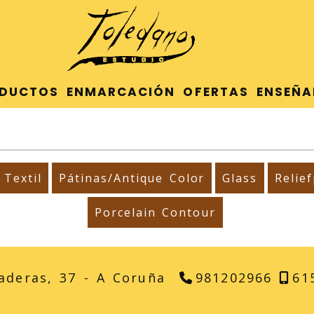
DUCTOS
ENMARCACIÓN
OFERTAS
ENSEÑA
Textil
Pátinas/Antique Color
Glass
Relief
Porcelain Contour
aderas, 37 -
A Coruña
981202966
61