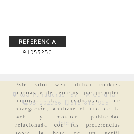
REFERENCIA
91055250
Este sitio web utiliza cookies
propias y de terceros que permiten
Rúa Panaderas, 37 -
A Coruña
mejorar la usabilidad de
981202966
615 813 926
navegación, analizar el uso de la
web y mostrar publicidad
Inicio
relacionada con tus preferencias
sobre la base de un perfil