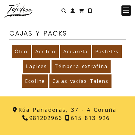
Identifícate
CAJAS Y PACKS
Óleo
Acrílico
Acuarela
Pasteles
Lápices
Témpera extrafina
Ecoline
Cajas vacías Talens
Rúa Panaderas, 37 -
A Coruña
981202966
615 813 926